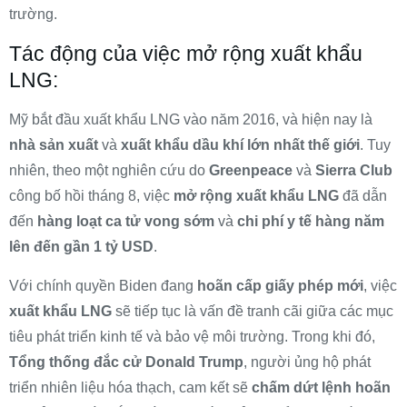
trường.
Tác động của việc mở rộng xuất khẩu
LNG:
Mỹ bắt đầu xuất khẩu LNG vào năm 2016, và hiện nay là
nhà sản xuất
và
xuất khẩu dầu khí lớn nhất thế giới
. Tuy
nhiên, theo một nghiên cứu do
Greenpeace
và
Sierra Club
công bố hồi tháng 8, việc
mở rộng xuất khẩu LNG
đã dẫn
đến
hàng loạt ca tử vong sớm
và
chi phí y tế hàng năm
lên đến gần 1 tỷ USD
.
Với chính quyền Biden đang
hoãn cấp giấy phép mới
, việc
xuất khẩu LNG
sẽ tiếp tục là vấn đề tranh cãi giữa các mục
tiêu phát triển kinh tế và bảo vệ môi trường. Trong khi đó,
Tổng thống đắc cử Donald Trump
, người ủng hộ phát
triển nhiên liệu hóa thạch, cam kết sẽ
chấm dứt lệnh hoãn