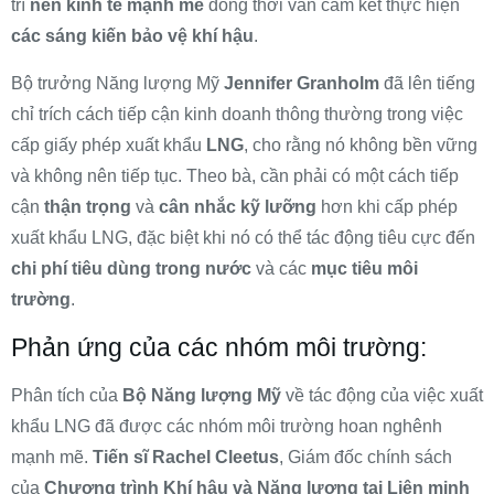
trì
nền kinh tế mạnh mẽ
đồng thời vẫn cam kết thực hiện
các sáng kiến bảo vệ khí hậu
.
Bộ trưởng Năng lượng Mỹ
Jennifer Granholm
đã lên tiếng
chỉ trích cách tiếp cận kinh doanh thông thường trong việc
cấp giấy phép xuất khẩu
LNG
, cho rằng nó không bền vững
và không nên tiếp tục. Theo bà, cần phải có một cách tiếp
cận
thận trọng
và
cân nhắc kỹ lưỡng
hơn khi cấp phép
xuất khẩu LNG, đặc biệt khi nó có thể tác động tiêu cực đến
chi phí tiêu dùng trong nước
và các
mục tiêu môi
trường
.
Phản ứng của các nhóm môi trường:
Phân tích của
Bộ Năng lượng Mỹ
về tác động của việc xuất
khẩu LNG đã được các nhóm môi trường hoan nghênh
mạnh mẽ.
Tiến sĩ Rachel Cleetus
, Giám đốc chính sách
của
Chương trình Khí hậu và Năng lượng tại Liên minh