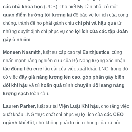
các nhà khoa học
(UCS), cho biết Mỹ cần phải có một
quan điểm hướng tới tương lai
để bảo vệ lợi ích của công
chúng, tránh để họ phải gánh chịu
chi phí và hậu quả
từ
những quyết định chỉ phục vụ cho
lợi ích của các tập đoàn
gây ô nhiễm
.
Moneen Nasmith
, luật sư cấp cao tại
Earthjustice
, cũng
nhấn mạnh rằng nghiên cứu của Bộ Năng lượng xác nhận
tác động tiêu cực
lâu dài của việc xuất khẩu LNG, trong đó
có việc
đẩy giá năng lượng lên cao
,
góp phần gây biến
đổi khí hậu
và
trì hoãn quá trình chuyển đổi sang năng
lượng sạch
toàn cầu.
Lauren Parker
, luật sư tại
Viện Luật Khí hậu
, cho rằng việc
xuất khẩu LNG thực chất chỉ phục vụ lợi ích của
các CEO
ngành khí đốt
, chứ không phải lợi ích chung của xã hội.