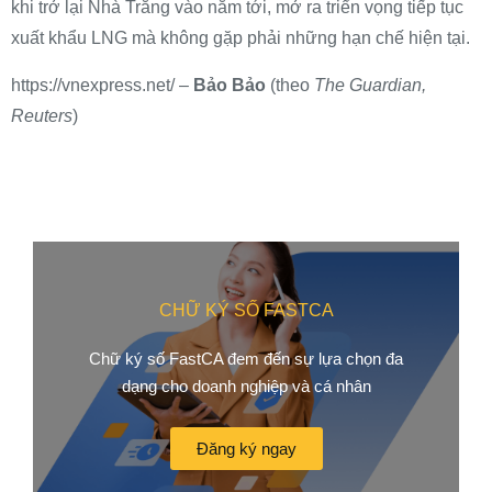
khi trở lại Nhà Trắng vào năm tới, mở ra triển vọng tiếp tục
xuất khẩu LNG mà không gặp phải những hạn chế hiện tại.
https://vnexpress.net/ –
Bảo Bảo
(theo
The Guardian,
Reuters
)
CHỮ KÝ SỐ FASTCA
Chữ ký số FastCA đem đến sự lựa chọn đa
dạng cho doanh nghiệp và cá nhân
Đăng ký ngay