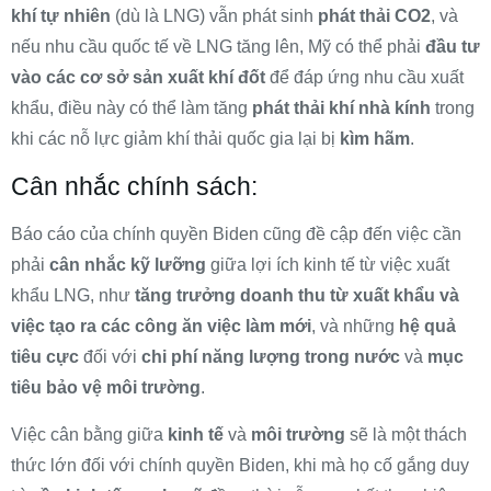
khí tự nhiên
(dù là LNG) vẫn phát sinh
phát thải CO2
, và
nếu nhu cầu quốc tế về LNG tăng lên, Mỹ có thể phải
đầu tư
vào các cơ sở sản xuất khí đốt
để đáp ứng nhu cầu xuất
khẩu, điều này có thể làm tăng
phát thải khí nhà kính
trong
khi các nỗ lực giảm khí thải quốc gia lại bị
kìm hãm
.
Cân nhắc chính sách:
Báo cáo của chính quyền Biden cũng đề cập đến việc cần
phải
cân nhắc kỹ lưỡng
giữa lợi ích kinh tế từ việc xuất
khẩu LNG, như
tăng trưởng doanh thu từ xuất khẩu và
việc tạo ra các công ăn việc làm mới
, và những
hệ quả
tiêu cực
đối với
chi phí năng lượng trong nước
và
mục
tiêu bảo vệ môi trường
.
Việc cân bằng giữa
kinh tế
và
môi trường
sẽ là một thách
thức lớn đối với chính quyền Biden, khi mà họ cố gắng duy