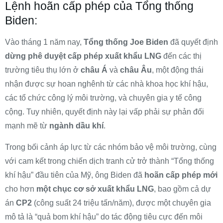
Lệnh hoãn cấp phép của Tổng thống
Biden:
Vào tháng 1 năm nay,
Tổng thống Joe Biden
đã quyết định
dừng phê duyệt cấp phép xuất khẩu LNG
đến các thị
trường tiêu thụ lớn ở
châu Á
và
châu Âu
, một động thái
nhận được sự hoan nghênh từ các nhà khoa học khí hậu,
các tổ chức công lý môi trường, và chuyên gia y tế công
cộng. Tuy nhiên, quyết định này lại vấp phải sự phản đối
mạnh mẽ từ
ngành dầu khí
.
Trong bối cảnh áp lực từ các nhóm bảo vệ môi trường, cùng
với cam kết trong chiến dịch tranh cử trở thành “Tổng thống
khí hậu” đầu tiên của Mỹ, ông Biden đã
hoãn cấp phép mới
cho hơn
một chục cơ sở xuất khẩu LNG
, bao gồm cả dự
án
CP2
(công suất 24 triệu tấn/năm), được một chuyên gia
mô tả là “quả bom khí hậu” do tác động tiêu cực đến môi